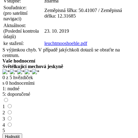
Vstupné:
zdarma
Souřadnice:
Zeměpisná šířka:
50.41007
/ Zeměpisná
(pro satelitní
délka:
12.31685
navigaci)
Aktuálnost:
(Poslední kontrola
23. 10. 2019
údajů)
ke stažení:
leuchtmooshoehle.pdf
S výjimkou chyb. V případě jakýchkoli dotazů se obraťte na
centrum.
Vaše hodnocení
Světélkující mechová jeskyně
0
z
5
hvězdiček
s
0
hodnoceními
1: nudné
5: doporučené
1
2
3
4
5