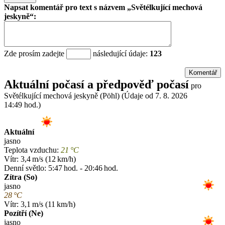
Napsat komentář pro text s názvem
Světélkující mechová
jeskyně
:
Zde prosím zadejte
následující údaje:
123
Aktuální počasí a předpověď počasí
pro
Světélkující mechová jeskyně (Pöhl)
(Údaje od 7. 8. 2026
14:49 hod.)
Aktuální
jasno
Teplota vzduchu:
21 °C
Vítr: 3,4 m/s (12 km/h)
Denní světlo: 5:47 hod. - 20:46 hod.
Zítra (So)
jasno
28 °C
Vítr: 3,1 m/s (11 km/h)
Pozítří (Ne)
jasno