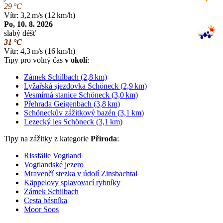
29 °C
Vítr: 3,2 m/s (12 km/h)
Po, 10. 8. 2026
slabý déšť
31 °C
Vítr: 4,3 m/s (16 km/h)
Tipy pro volný čas
v okolí
:
Zámek Schilbach (2,8 km)
Lyžařská sjezdovka Schöneck (2,9 km)
Vesmírná stanice Schöneck (3,0 km)
Přehrada Geigenbach (3,8 km)
Schöneckův zážitkový bazén (3,1 km)
Lezecký les Schöneck (3,1 km)
Tipy na zážitky z kategorie
Příroda
:
Rissfälle Vogtland
Vogtlandské jezero
Mravenčí stezka v údolí Zinsbachtal
Käppelovy splavovací rybníky
Zámek Schilbach
Cesta básníka
Moor Soos