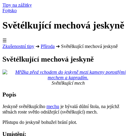
Tipy na zážitky
Fojtsko
Světélkující mechová jeskyně
☰
Zkušenostní tipy
➔
Příroda
➔
Světélkující mechová jeskyně
Světélkující mechová jeskyně
Světélkující mech
Popis
Jeskyně světélkujícího
mechu
je bývalá důlní štola, na jejíchž
stěnách roste světlo odrážející (světélkující) mech.
Přístupu do jeskyně bohužel brání plot.
Umístění: