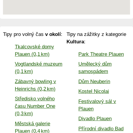
Tipy pro volný čas
v okolí
:
Tipy na zážitky z kategorie
Kultura
:
Tkalcovské domy
Plauen (0,1 km)
Park Theatre Plauen
Vogtlandské muzeum
Umělecký dům
(0,1 km)
samospádem
Zábavný bowling v
Dům Neuberin
Heinrichs (0,2 km)
Kostel Nicolai
Středisko volného
Festivalový sál v
času Number One
Plauen
(0,3 km)
Divadlo Plauen
Městská galerie
Přírodní divadlo Bad
Plauen (0,4 km)