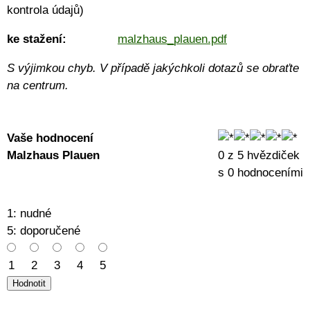
kontrola údajů)
ke stažení:
malzhaus_
plauen.pdf
S výjimkou chyb. V případě jakýchkoli dotazů se obraťte
na centrum.
Vaše hodnocení
Malzhaus Plauen
0
z
5
hvězdiček
s
0
hodnoceními
1: nudné
5: doporučené
1
2
3
4
5