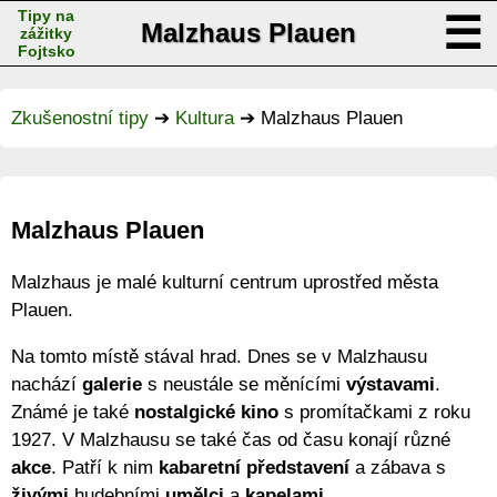
Tipy na
☰
Malzhaus Plauen
zážitky
Fojtsko
Zkušenostní tipy
➔
Kultura
➔
Malzhaus Plauen
Malzhaus Plauen
Malzhaus je malé kulturní centrum uprostřed města
Plauen.
Na tomto místě stával hrad. Dnes se v Malzhausu
nachází
galerie
s neustále se měnícími
výstavami
.
Známé je také
nostalgické kino
s promítačkami z roku
1927. V Malzhausu se také čas od času konají různé
akce
. Patří k nim
kabaretní představení
a zábava s
živými
hudebními
umělci
a
kapelami
.