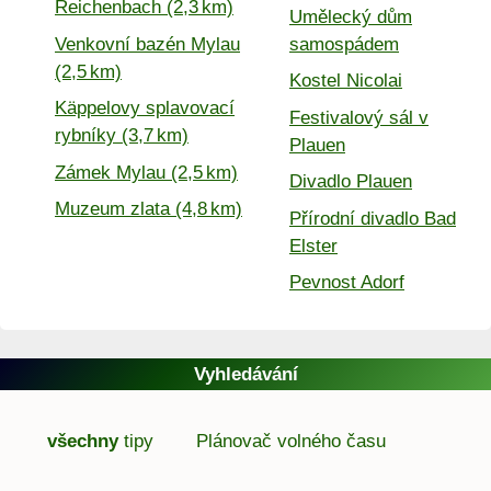
Reichenbach (2,3 km)
Umělecký dům
Venkovní bazén Mylau
samospádem
(2,5 km)
Kostel Nicolai
Käppelovy splavovací
Festivalový sál v
rybníky (3,7 km)
Plauen
Zámek Mylau (2,5 km)
Divadlo Plauen
Muzeum zlata (4,8 km)
Přírodní divadlo Bad
Elster
Pevnost Adorf
Vyhledávání
všechny
tipy
Plánovač volného času