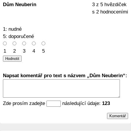
Dům Neuberin
3
z
5
hvězdiček
s
2
hodnoceními
1: nudné
5: doporučené
1
2
3
4
5
Napsat komentář pro text s názvem
Dům Neuberin
:
Zde prosím zadejte
následující údaje:
123