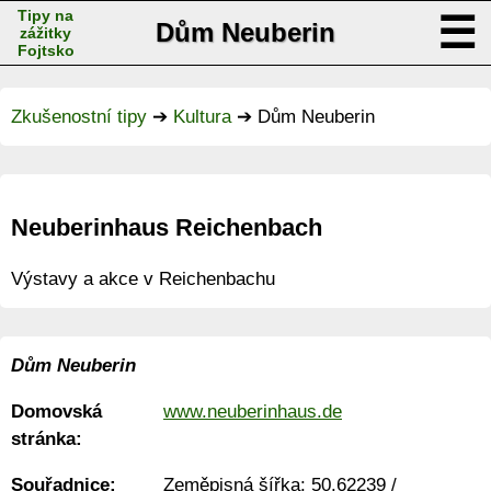
Tipy na
☰
Dům Neuberin
zážitky
Fojtsko
Zkušenostní tipy
➔
Kultura
➔
Dům Neuberin
Neuberinhaus Reichenbach
Výstavy a akce v Reichenbachu
Dům Neuberin
Domovská
www.neuberinhaus.de
stránka:
Souřadnice:
Zeměpisná šířka:
50.62239
/